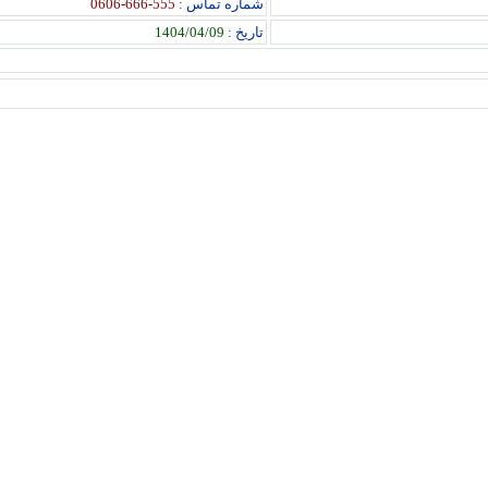
شماره تماس :
555-666-0606
تاریخ :
1404/04/09