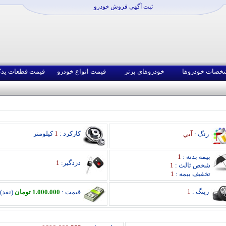
ثبت آگهی فروش خودرو
خصات خودروها
خودروهای برتر
قیمت انواع خودرو
قیمت قطعات ید
کارکرد :
1
کیلومتر
رنگ :
آبي
بیمه بدنه :
1
دزدگیر:
1
شخص ثالث :
1
تخفیف بیمه :
1
رینگ :
1
قیمت :
1.000.000 تومان
(نقد)