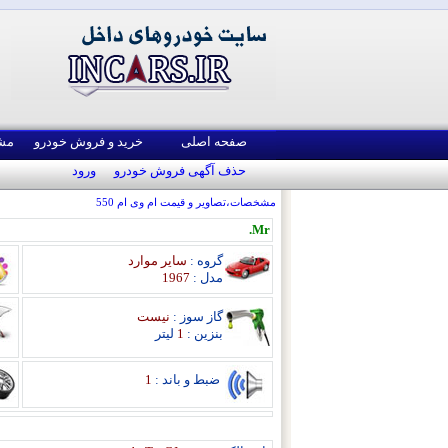
صفحه اصلی
خرید و فروش خودرو
مش
حذف آگهی فروش خودرو
ورود
مشخصات،تصاویر و قیمت ام وی ام 550
Mr.
گروه :
سایر موارد
مدل :
1967
گاز سوز :
نیست
بنزین :
1
لیتر
ضبط و باند :
1