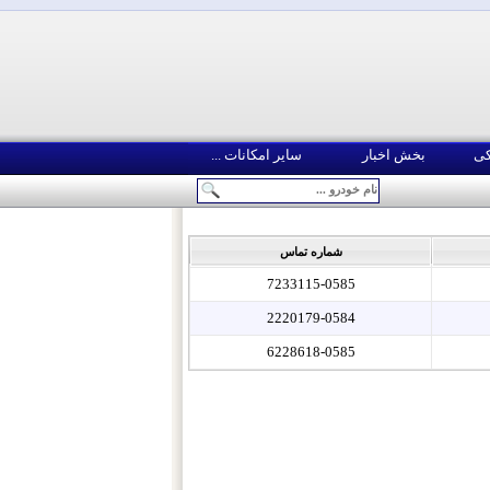
کی
بخش اخبار
سایر امکانات ...
شماره تماس
7233115-0585
2220179-0584
6228618-0585