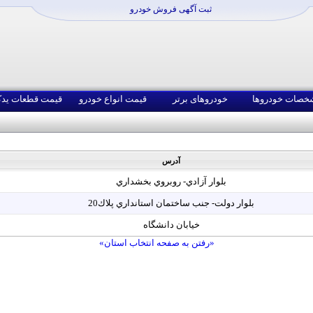
ثبت آگهی فروش خودرو
خصات خودروها
خودروهای برتر
قیمت انواع خودرو
قیمت قطعات ید
آدرس
بلوار آزادي- روبروي بخشداري
بلوار دولت- جنب ساختمان استانداري پلاك20
خيابان دانشگاه
«رفتن به صفحه انتخاب استان»