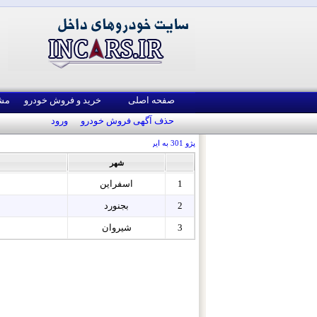
صفحه اصلی
خرید و فروش خودرو
مش
حذف آگهی فروش خودرو
ورود
پژو 301 به ایران می‌آید
شهر
1
اسفراين
2
بجنورد
3
شيروان